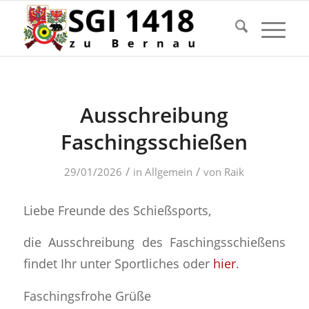
Ausschreibung
Faschingsschießen
/
/
29/01/2026
in
Allgemein
von
Raik
Liebe Freunde des Schießsports,
die Ausschreibung des Faschingsschießens
findet Ihr unter Sportliches oder
hier
.
Faschingsfrohe Grüße