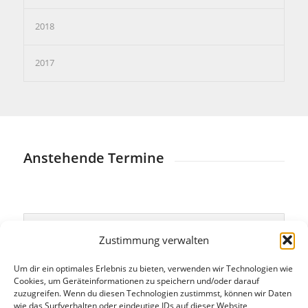
2018
2017
Anstehende Termine
[add_eventon ics=“yes“]
Zustimmung verwalten
Um dir ein optimales Erlebnis zu bieten, verwenden wir Technologien wie
Cookies, um Geräteinformationen zu speichern und/oder darauf
zuzugreifen. Wenn du diesen Technologien zustimmst, können wir Daten
Die Gesamtübersicht aller bekannten Termine
wie das Surfverhalten oder eindeutige IDs auf dieser Website