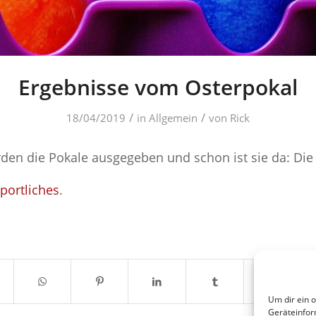
Ergebnisse vom Osterpokal
/
/
18/04/2019
in
Allgemein
von
Rick
en die Pokale ausgegeben und schon ist sie da: Die E
portliches
.
Um dir ein 
Geräteinfor