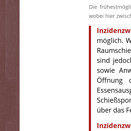
Die frühestmögl
wobei hier zwisc
Inzidenz
möglich. W
Raumschie
sind jedoc
sowie Anw
Öffnung 
Essensa
Schießspor
über das F
Inzidenzw