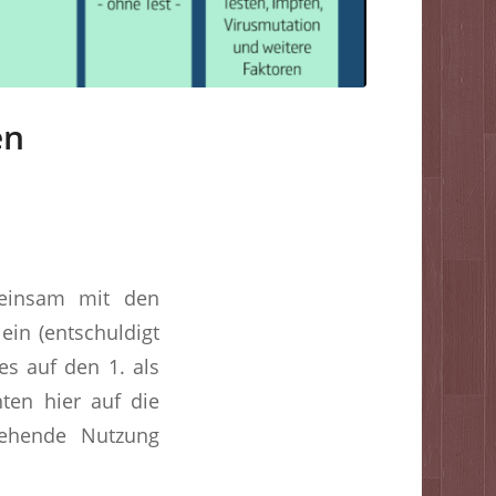
en
einsam mit den
in (entschuldigt
s auf den 1. als
hten hier auf die
gehende Nutzung