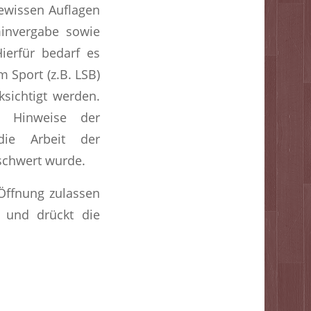
gewissen Auflagen
invergabe sowie
ierfür bedarf es
 Sport (z.B. LSB)
sichtigt werden.
d Hinweise der
die Arbeit der
schwert wurde.
Öffnung zulassen
d und drückt die