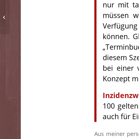
nur mit ta
müssen wi
Wir wünschen frohes
Fest und guten Rutsch!
Verfügung
können. Gl
„Terminbu
diesem Sze
bei einer
Konzept mi
Inzidenzw
100 gelten
auch für Ei
Aus meiner persö