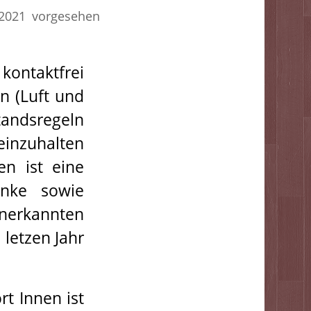
.2021 vorgesehen
kontaktfrei
n (Luft und
tandsregeln
einzuhalten
en ist eine
änke sowie
rkannten
letzen Jahr
t Innen ist