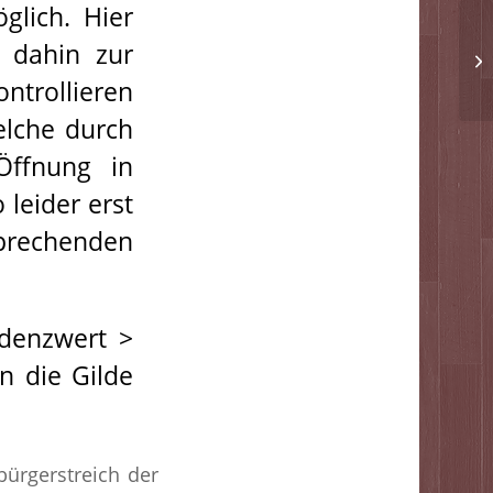
glich. Hier
 dahin zur
trollieren
elche durch
Öffnung in
 leider erst
sprechenden
idenzwert >
n die Gilde
bürgerstreich der