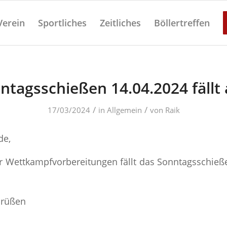
Verein
Sportliches
Zeitliches
Böllertreffen
ntagsschießen 14.04.2024 fällt 
/
/
17/03/2024
in
Allgemein
von
Raik
de,
r Wettkampfvorbereitungen fällt das Sonntagsschie
Grüßen