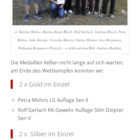
v.l. Karsten Mohns, Marina-Beate Bleich, Rolf Gerlach, Andreas Bleich, Petra
Mohns, Anke Knospe, Cornelia Mentzer, Günter Kästner, Ines Bergmann,
Wolfgang Bergmann-Plietzsch – es fehlt auf dem Bild: Andreas Raddatz
Die Medaillen ließen nicht lange auf sich warten,
am Ende des Wettkampfes konnten wir:
2 x Gold im Einzel
Petra Mohns LG Auflage Sen II
Rolf Gerlach KK-Gewehr Auflage 50m Diopter
Sen V
2 x Silber im Einzel