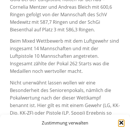
Cornelia Mentzer und Andreas Bleich mit 600,6
Ringen gefolgt von der Mannschaft des SchV
Medewitz mit 587,7 Ringen und der SchGi
Biesenthal auf Platz 3 mit 586,3 Ringen.
Beim Mixed Wettbewerb mit dem Luftgewehr sind
insgesamt 14 Mannschaften und mit der
Luftpistole 10 Mannschaften angetreten.
Insgesamt zählte der Pokal 262 Starts was die
Medaillen noch wertvoller macht.
Nicht unerwähnt lassen wollen wir eine
Besonderheit des Seniorenpokals, nämlich die
Pokalwertung nach der dieser Wettkampf
benannt ist. Hier gilt es mit einem Gewehr (LG, KK-
Dio, KK-ZF) oder Pistole (LP, Spopi) Ergebnis so
nah an den aktuellen Landesrekord zu kommen
Zustimmung verwalten
wie möglich. Beim Gewehr konnte sich hier Helga